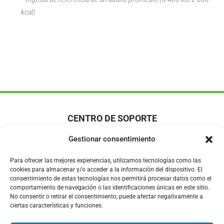
kcal)
CENTRO DE SOPORTE
Gestionar consentimiento
Términos y condiciones
Condiciones de pago seguro
Para ofrecer las mejores experiencias, utilizamos tecnologías como las
Envíos y devoluciones
cookies para almacenar y/o acceder a la información del dispositivo. El
consentimiento de estas tecnologías nos permitirá procesar datos como el
Política de cookies
comportamiento de navegación o las identificaciones únicas en este sitio.
No consentir o retirar el consentimiento, puede afectar negativamente a
ciertas características y funciones.
SOBRE NOSOTROS